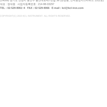
(14059) 경기도 안양시 동안구 흥안대로427번길 38 (관양동, 인덕원성지스타위드 1312호)
대표 : 정대원 사업자등록번호 : 214-88-03297
TEL : 02-529-8061~4 FAX : 02-529-8066 E-mail : kcl@kcl-inst.com
COPYRIGHT(C) 2015 KCL INSTRUMENT. ALL RIGHTS RESERVED.